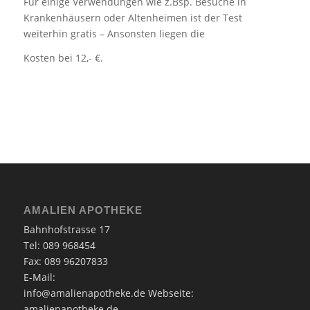
Für einige Verwendungen wie z.Bsp. Besuche in
Krankenhäusern oder Altenheimen ist der Test
weiterhin gratis – Ansonsten liegen die
Kosten bei 12,- €.
AMALIEN APOTHEKE
Bahnhofstrasse 17
Tel: 089 968454
Fax: 089 96207833
E-Mail:
info@amalienapotheke.de
Webseite:
amalienapotheke.de